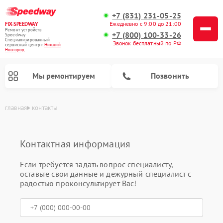
+7 (831) 231-05-25
Ежедневно с 9:00 до 21:00
FIX-SPEEDWAY
Ремонт устройств
+7 (800) 100-33-26
Speedway
Специализированный
Звонок бесплатный по РФ
cервисный центр г.
Нижний
Новгород
Мы ремонтируем
Позвонить
главная
контакты
Ремонт электросамокатов Speedway
Контактная информация
Если требуется задать вопрос специалисту,
оставьте свои данные и дежурный специалист с
радостью проконсультирует Вас!