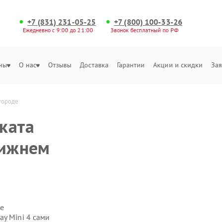
+7 (831) 231-05-25
+7 (800) 100-33-26
Ежедневно с 9:00 до 21:00
Звонок бесплатный по РФ
ны
О нас
Отзывы
Доставка
Гарантии
Акции и скидки
Зая
городе
ката
Нижнем
е
y Mini 4 сами