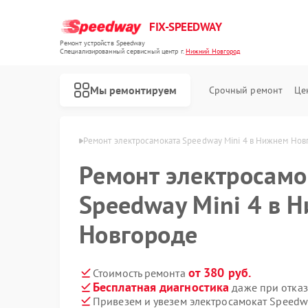
FIX-SPEEDWAY
Ремонт устройств Speedway
Специализированный cервисный центр г.
Нижний Новгород
Мы ремонтируем
Срочный ремонт
Це
Ремонт электросамокатов Speedway
в Нижнем Новгороде
Ремонт электросамоката Speedway Mini 4 в Нижнем Нов
Ремонт электросамо
Speedway Mini 4 в 
Новгороде
от 380 руб.
Стоимость ремонта
Бесплатная диагностика
даже при отказ
Привезем и увезем электросамокат Speedwa