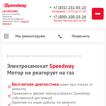
+7 (831) 231-05-25
Ежедневно с 9:00 до 21:00
FIX-SPEEDWAY
Ремонт устройств
+7 (800) 100-33-26
Speedway
Специализированный
Звонок бесплатный по РФ
cервисный центр г.
Нижний
Новгород
Мы ремонтируем
Позвонить
ороде
Электросамокат Speedway мотор не реагирует на газ
Ремонт электросамокатов Speedway
Электросамокат
Speedway
Мотор не реагирует на газ
Бесплатная диагностика
даже при отказе от
ремонта
Привезем и увезем электросамокат Speedway
собственной доставкой
Гарантия на наши работы по ремонту