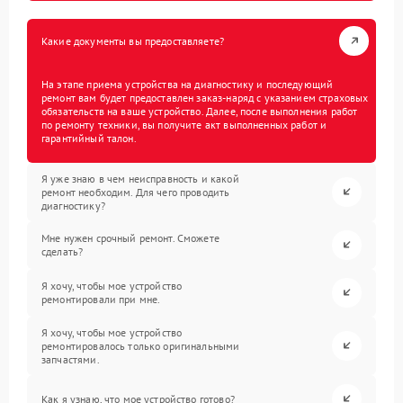
Какие документы вы предоставляете?
На этапе приема устройства на диагностику и последующий
ремонт вам будет предоставлен заказ-наряд с указанием страховых
обязательств на ваше устройство. Далее, после выполнения работ
по ремонту техники, вы получите акт выполненных работ и
гарантийный талон.
Я уже знаю в чем неисправность и какой
ремонт необходим. Для чего проводить
диагностику?
Мне нужен срочный ремонт. Сможете
сделать?
Я хочу, чтобы мое устройство
ремонтировали при мне.
Я хочу, чтобы мое устройство
ремонтировалось только оригинальными
запчастями.
Как я узнаю, что мое устройство готово?