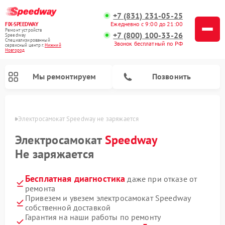
+7 (831) 231-05-25
Ежедневно с 9:00 до 21:00
FIX-SPEEDWAY
Ремонт устройств
+7 (800) 100-33-26
Speedway
Специализированный
Звонок бесплатный по РФ
cервисный центр г.
Нижний
Новгород
Мы ремонтируем
Позвонить
ороде
Электросамокат Speedway не заряжается
Ремонт электросамокатов Speedway
Электросамокат
Speedway
Не заряжается
Бесплатная диагностика
даже при отказе от
ремонта
Привезем и увезем электросамокат Speedway
собственной доставкой
Гарантия на наши работы по ремонту