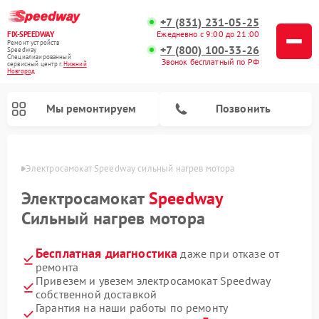
+7 (831) 231-05-25
Ежедневно с 9:00 до 21:00
FIX-SPEEDWAY
Ремонт устройств
+7 (800) 100-33-26
Speedway
Специализированный
Звонок бесплатный по РФ
cервисный центр г.
Нижний
Новгород
Мы ремонтируем
Позвонить
ороде
Электросамокат Speedway сильный нагрев мотора
Ремонт электросамокатов Speedway
Электросамокат
Speedway
Сильный нагрев мотора
Бесплатная диагностика
даже при отказе от
ремонта
Привезем и увезем электросамокат Speedway
собственной доставкой
Гарантия на наши работы по ремонту