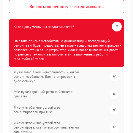
Вопросы по ремонту электросамокатов
Какие документы вы предоставляете?
На этапе приема устройства на диагностику и последующий
ремонт вам будет предоставлен заказ-наряд с указанием страховых
обязательств на ваше устройство. Далее, после выполнения работ
по ремонту техники, вы получите акт выполненных работ и
гарантийный талон.
Я уже знаю в чем неисправность и какой
ремонт необходим. Для чего проводить
диагностику?
Мне нужен срочный ремонт. Сможете
сделать?
Я хочу, чтобы мое устройство
ремонтировали при мне.
Я хочу, чтобы мое устройство
ремонтировалось только оригинальными
запчастями.