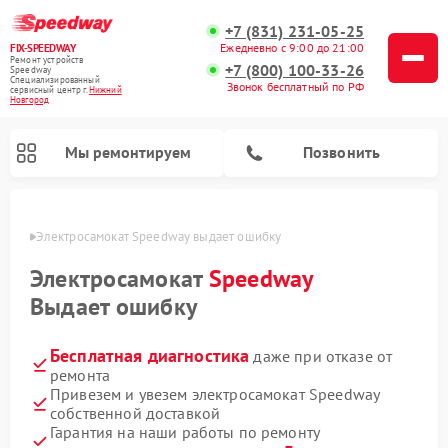
+7 (831) 231-05-25
Ежедневно с 9:00 до 21:00
FIX-SPEEDWAY
Ремонт устройств
+7 (800) 100-33-26
Speedway
Специализированный
Звонок бесплатный по РФ
cервисный центр г.
Нижний
Новгород
Мы ремонтируем
Позвонить
ороде
Электросамокат Speedway выдает ошибку
Ремонт электросамокатов Speedway
Электросамокат
Speedway
Выдает ошибку
Бесплатная диагностика
даже при отказе от
ремонта
Привезем и увезем электросамокат Speedway
собственной доставкой
Гарантия на наши работы по ремонту