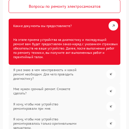
Вопросы по ремонту электросамокатов
Какие документы вы предоставляете?
На этапе приема устройства на диагностику и последующий
ремонт вам будет предоставлен заказ-наряд с указанием страховых
обязательств на ваше устройство. Далее, после выполнения работ
по ремонту техники, вы получите акт выполненных работ и
гарантийный талон.
Я уже знаю в чем неисправность и какой
ремонт необходим. Для чего проводить
диагностику?
Мне нужен срочный ремонт. Сможете
сделать?
Я хочу, чтобы мое устройство
ремонтировали при мне.
Я хочу, чтобы мое устройство
ремонтировалось только оригинальными
запчастями.