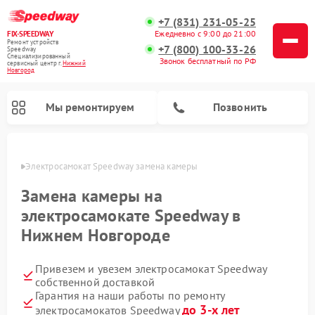
+7 (831) 231-05-25
Ежедневно с 9:00 до 21:00
FIX-SPEEDWAY
Ремонт устройств
+7 (800) 100-33-26
Speedway
Специализированный
Звонок бесплатный по РФ
cервисный центр г.
Нижний
Новгород
Мы ремонтируем
Позвонить
ороде
Электросамокат Speedway замена камеры
Ремонт электросамокатов Speedway
Замена камеры на
электросамокате Speedway в
Нижнем Новгороде
Привезем и увезем электросамокат Speedway
собственной доставкой
Гарантия на наши работы по ремонту
до 3-х лет
электросамокатов Speedway