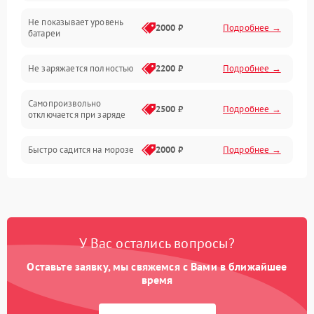
Не показывает уровень
Электроника и управление
2000 ₽
Подробнее →
батареи
Общие поломки
Не заряжается полностью
2200 ₽
Подробнее →
Режим работы
Самопроизвольно
2500 ₽
Подробнее →
отключается при заряде
Проблемы с механикой
Быстро садится на морозе
2000 ₽
Подробнее →
Батарея
Механические повреждения
У Вас остались вопросы?
Оставьте заявку, мы свяжемся с Вами в ближайшее
время