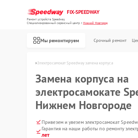
FIX-SPEEDWAY
Ремонт устройств Speedway
Специализированный cервисный центр г.
Нижний Новгород
Мы ремонтируем
Срочный ремонт
Це
Ремонт электросамокатов Speedway
в Нижнем Новгороде
Электросамокат Speedway замена корпуса
Замена корпуса на
электросамокате Sp
Нижнем Новгороде
Привезем и увезем электросамокат Speedw
Гарантия на наши работы по ремонту элек
лет