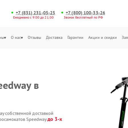
+7 (831) 231-05-25
+7 (800) 100-33-26
Ежедневно с 9:00 до 21:00
Звонок бесплатный по РФ
ны
О нас
Отзывы
Доставка
Гарантии
Акции и скидки
Зая
eedway в
ay собственной доставкой
до 3-х
тросамокатов Speedway