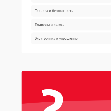
Тормоза и безопасность
Подвеска и колеса
Электроника и управление
Общие поломки
Режим работы
?
Проблемы с механикой
Батарея
Механические повреждения