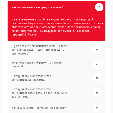
Какие документы вы предоставляете?
На этапе приема устройства на диагностику и последующий
ремонт вам будет предоставлен заказ-наряд с указанием страховых
обязательств на ваше устройство. Далее, после выполнения работ
по ремонту техники, вы получите акт выполненных работ и
гарантийный талон.
Я уже знаю в чем неисправность и какой
ремонт необходим. Для чего проводить
диагностику?
Мне нужен срочный ремонт. Сможете
сделать?
Я хочу, чтобы мое устройство
ремонтировали при мне.
Я хочу, чтобы мое устройство
ремонтировалось только оригинальными
запчастями.
Как я узнаю, что мое устройство готово?