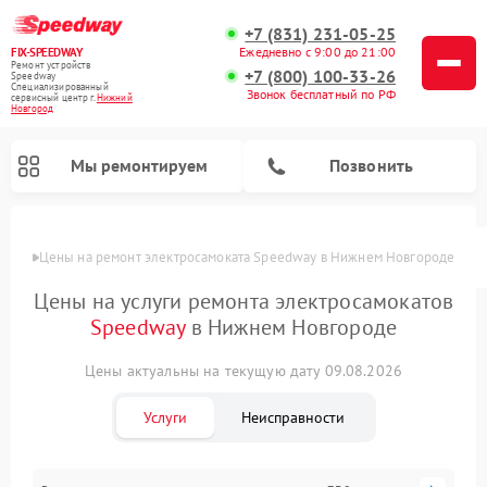
+7 (831) 231-05-25
Ежедневно с 9:00 до 21:00
FIX-SPEEDWAY
Ремонт устройств
+7 (800) 100-33-26
Speedway
Специализированный
Звонок бесплатный по РФ
cервисный центр г.
Нижний
Новгород
Мы ремонтируем
Позвонить
Цены
Цены на ремонт электросамоката Speedway в Нижнем Новгороде
Ремонт электросамокатов Speedway
Цены на услуги ремонта электросамокатов
Speedway
в Нижнем Новгороде
Цены актуальны на текущую дату 09.08.2026
Услуги
Неисправности