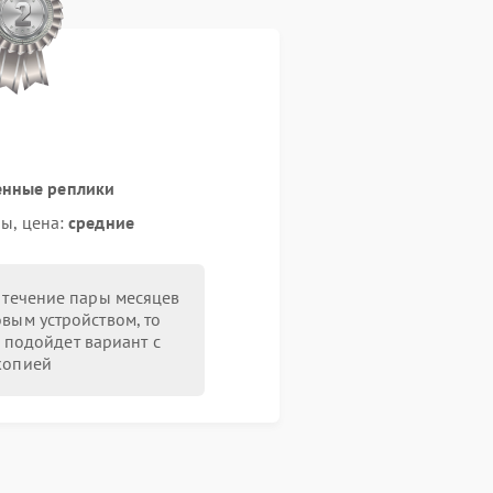
енные реплики
ы, цена:
средние
в течение пары месяцев
овым устройством, то
 подойдет вариант с
копией