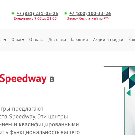
+7 (831) 231-05-25
+7 (800) 100-33-26
Ежедневно с 9:00 до 21:00
Звонок бесплатный по РФ
ны
О нас
Отзывы
Доставка
Гарантии
Акции и скидки
Зая
Speedway
в
нтры предлагают
тв Speedway. Эти центры
нием и квалифицированными
ить функциональность вашего